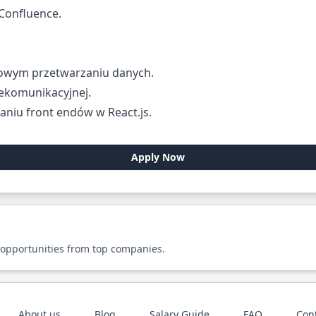
 Confluence.
owym przetwarzaniu danych.
ekomunikacyjnej.
niu front endów w React.js.
Apply Now
 opportunities from top companies.
About us
Blog
Salary Guide
FAQ
Con