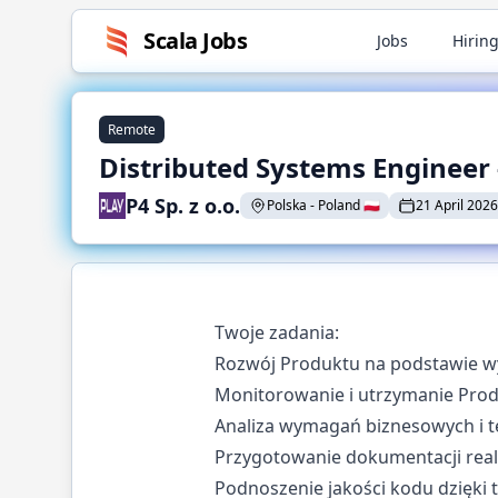
Scala
Jobs
Jobs
Hiring
Remote
Distributed Systems Engineer -
P4 Sp. z o.o.
Polska
-
Poland
🇵🇱
21 April 2026
Twoje zadania:
Rozwój Produktu na podstawie w
Monitorowanie i utrzymanie Prod
Analiza wymagań biznesowych i t
Przygotowanie dokumentacji rea
Podnoszenie jakości kodu dzięki