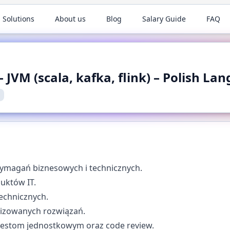
 Solutions
About us
Blog
Salary Guide
FAQ
 JVM (scala, kafka, flink) – Polish L
ymagań biznesowych i technicznych.
uktów IT.
echnicznych.
lizowanych rozwiązań.
 testom jednostkowym oraz code review.