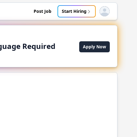
Post Job
Start Hiring
Open user menu
anguage Required
Apply Now