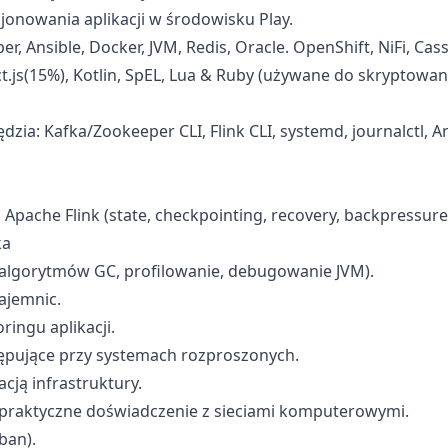
onowania aplikacji w środowisku Play.
per, Ansible, Docker, JVM, Redis, Oracle. OpenShift, NiFi, C
eact.js(15%), Kotlin, SpEL, Lua & Ruby (używane do skryptowa
ia: Kafka/Zookeeper CLI, Flink CLI, systemd, journalctl, Ans
Apache Flink (state, checkpointing, recovery, backpressure
ka
algorytmów GC, profilowanie, debugowanie JVM).
ajemnic.
ringu aplikacji.
ępujące przy systemach rozproszonych.
ją infrastruktury.
i praktyczne doświadczenie z sieciami komputerowymi.
ban).