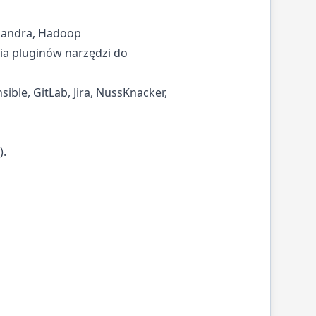
assandra, Hadoop
nia pluginów narzędzi do
ible, GitLab, Jira, NussKnacker,
).